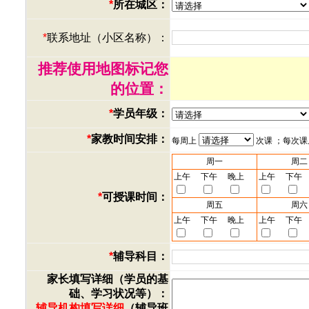
*
所在城区：
*
联系地址（小区名称）：
推荐使用地图标记您
的位置：
*
学员年级：
*
家教时间安排：
每周上
次课 ；每次
周一
周二
上午
下午
晚上
上午
下午
*
可授课时间：
周五
周六
上午
下午
晚上
上午
下午
*
辅导科目：
家长填写详细（学员的基
础、学习状况等）：
辅导机构填写详细
（辅导班