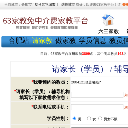
当前城市：
合肥市
[
切换其它城市
]
选择城市
您好，欢迎来63家教平台！请
登
六三家教
合肥站
请家教
做家教
学员信息
教员
目前，63家教平台在册教员
3809
名，其中明星教员
163
名
请家长（学员） / 
*
我要预约的教员：
2004121璁告暀鍛?
*
请家长（学员） / 辅导机构
如
填写以下家教需求信息：
*
联系电话或手机：
您
学员性别：
男
女
男女不限