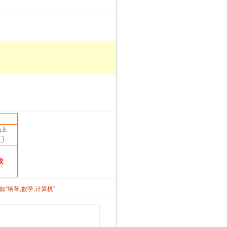
晚上
议
如“钢琴,数学,计算机”