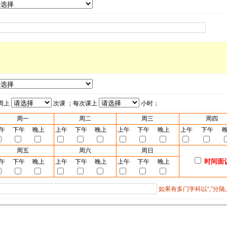
周上
次课 ；每次课上
小时；
周一
周二
周三
周四
午
下午
晚上
上午
下午
晚上
上午
下午
晚上
上午
下午
周五
周六
周日
时间面
午
下午
晚上
上午
下午
晚上
上午
下午
晚上
如果有多门学科以“,”分隔,