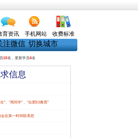
教育资讯
手机网站
收费标准
关注微信
切换城市
员
10
名，更新学员
4
名
需求信息
、"周同学" 、"合肥63教育"
们会在第一时间联系您