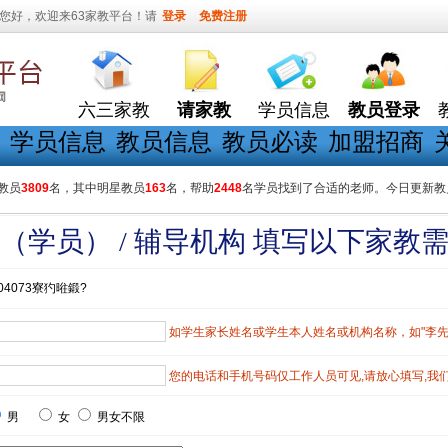
您好，欢迎来63家教平台！请
登录
免费注册
六三家教
请家教
学员信息
教员登录
学员信息
教员信息
教员必读
加盟招商
教员
3809
名，其中明星教员
163
名，帮助
2448
名学员找到了合适的老师。今日更新教
（学员） / 辅导机构 填写以下家教
04073寮犳暀鍛?
如学生家长姓名或学生本人姓名或机构名称，如"李先生"
您的电话和手机号码仅工作人员可见,请放心填写,我
男
女
男女不限