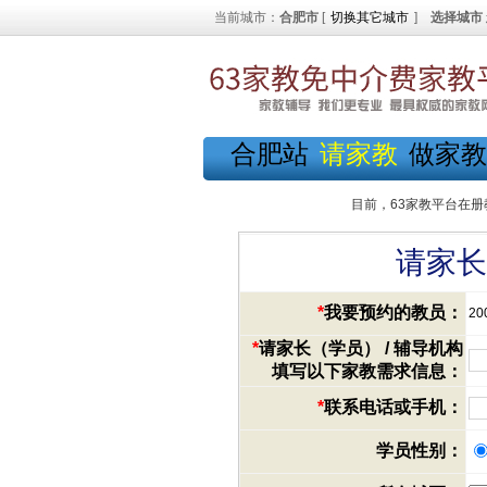
当前城市：
合肥市
[
切换其它城市
]
选择城市
合肥站
请家教
做家教
目前，63家教平台在册
请家长
*
我要预约的教员：
20
*
请家长（学员） / 辅导机构
填写以下家教需求信息：
*
联系电话或手机：
学员性别：