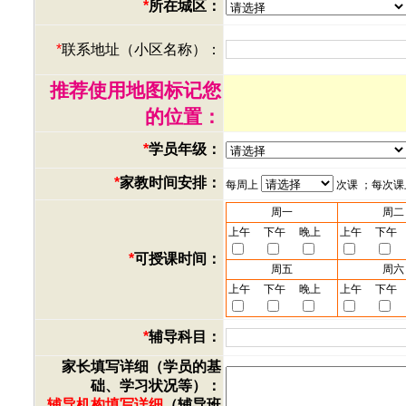
*
所在城区：
*
联系地址（小区名称）：
推荐使用地图标记您
的位置：
*
学员年级：
*
家教时间安排：
每周上
次课 ；每次
周一
周二
上午
下午
晚上
上午
下午
*
可授课时间：
周五
周六
上午
下午
晚上
上午
下午
*
辅导科目：
家长填写详细（学员的基
础、学习状况等）：
辅导机构填写详细
（辅导班