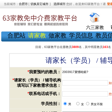
当前城市：
合肥市
[
切换其它城市
]
选择城市
您好，欢迎来63家教平台！请
登
六三家教
合肥站
请家教
做家教
学员信息
教员
目前，63家教平台在册教员
3809
名，其中明星教员
163
名
请家长（学员） / 
*
我要预约的教员：
2003917寰愭暀鍛?
*
请家长（学员） / 辅导机构
如
填写以下家教需求信息：
*
联系电话或手机：
您
学员性别：
男
女
男女不限