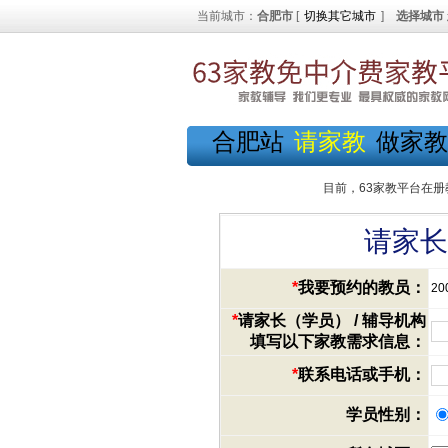
当前城市：
合肥市
[
切换其它城市
]
选择城市
合肥站
请家教
做家教
目前，63家教平台在册
请家长
*
我要预约的教员：
20
*
请家长（学员） / 辅导机构
填写以下家教需求信息：
*
联系电话或手机：
学员性别：