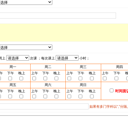
周上
次课 ；每次课上
小时；
周一
周二
周三
周四
午
下午
晚上
上午
下午
晚上
上午
下午
晚上
上午
下午
周五
周六
周日
时间面
午
下午
晚上
上午
下午
晚上
上午
下午
晚上
如果有多门学科以“,”分隔,