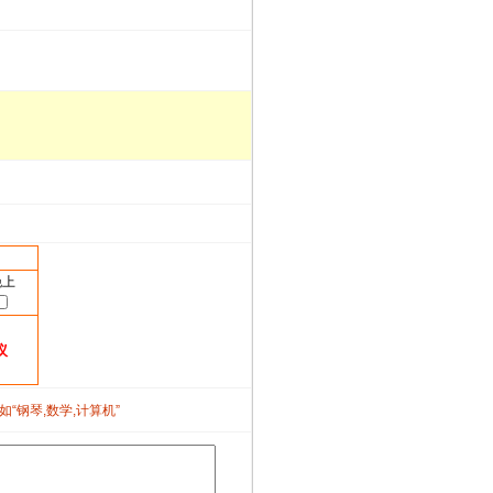
晚上
议
如“钢琴,数学,计算机”