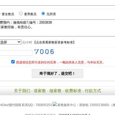
要女教员
要男教员
无所谓
元/小时
【
点击查看家教薪资参考标准
】
因虚假信息而引发的任何后果，一概由填表人负责，与本站无关。
关于我们
-
请家教
-
做家教
-
收费标准
-
付款方式
h63wz预约我哦 联系QQ：780805253
家教服务中心：请致电: 15655136681（