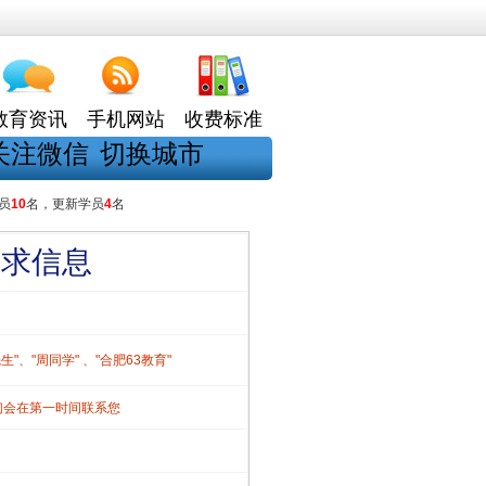
教育资讯
手机网站
收费标准
关注微信
切换城市
员
10
名，更新学员
4
名
需求信息
、"周同学" 、"合肥63教育"
们会在第一时间联系您