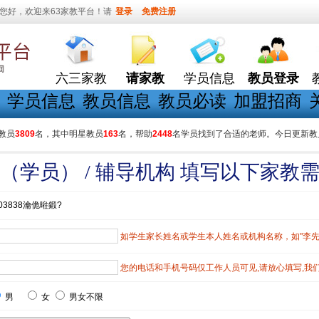
您好，欢迎来63家教平台！请
登录
免费注册
六三家教
请家教
学员信息
教员登录
学员信息
教员信息
教员必读
加盟招商
教员
3809
名，其中明星教员
163
名，帮助
2448
名学员找到了合适的老师。今日更新教
（学员） / 辅导机构 填写以下家教
03838瀹佹暀鍛?
如学生家长姓名或学生本人姓名或机构名称，如"李先生"
您的电话和手机号码仅工作人员可见,请放心填写,我
男
女
男女不限