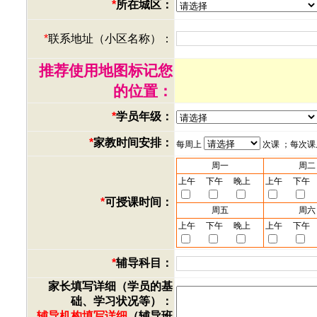
*
所在城区：
*
联系地址（小区名称）：
推荐使用地图标记您
的位置：
*
学员年级：
*
家教时间安排：
每周上
次课 ；每次
周一
周二
上午
下午
晚上
上午
下午
*
可授课时间：
周五
周六
上午
下午
晚上
上午
下午
*
辅导科目：
家长填写详细（学员的基
础、学习状况等）：
辅导机构填写详细
（辅导班