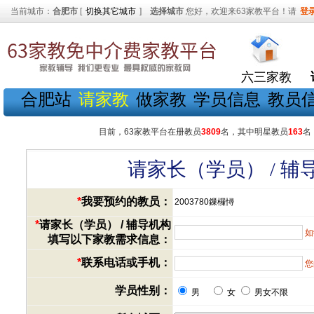
当前城市：
合肥市
[
切换其它城市
]
选择城市
您好，欢迎来63家教平台！请
登
六三家教
合肥站
请家教
做家教
学员信息
教员
目前，63家教平台在册教员
3809
名，其中明星教员
163
名
请家长（学员） / 
*
我要预约的教员：
2003780鏁欏憳
*
请家长（学员） / 辅导机构
如
填写以下家教需求信息：
*
联系电话或手机：
您
学员性别：
男
女
男女不限