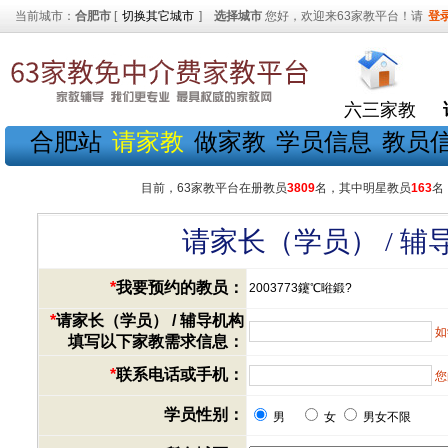
当前城市：
合肥市
[
切换其它城市
]
选择城市
您好，欢迎来63家教平台！请
登
六三家教
合肥站
请家教
做家教
学员信息
教员
目前，63家教平台在册教员
3809
名，其中明星教员
163
名
请家长（学员） / 
*
我要预约的教员：
2003773鑳℃暀鍛?
*
请家长（学员） / 辅导机构
如
填写以下家教需求信息：
*
联系电话或手机：
您
学员性别：
男
女
男女不限