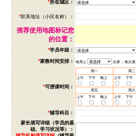
*
所在城区：
*
联系地址（小区名称）：
推荐使用地图标记您
的位置：
*
学员年级：
*
家教时间安排：
每周上
次课 ；每次
周一
周二
上午
下午
晚上
上午
下午
*
可授课时间：
周五
周六
上午
下午
晚上
上午
下午
*
辅导科目：
家长填写详细（学员的基
础、学习状况等）：
辅导机构填写详细
（辅导班