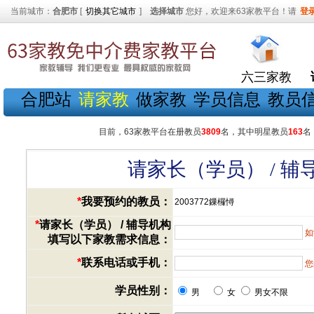
当前城市：
合肥市
[
切换其它城市
]
选择城市
您好，欢迎来63家教平台！请
登
六三家教
合肥站
请家教
做家教
学员信息
教员
目前，63家教平台在册教员
3809
名，其中明星教员
163
名
请家长（学员） / 
*
我要预约的教员：
2003772鏁欏憳
*
请家长（学员） / 辅导机构
如
填写以下家教需求信息：
*
联系电话或手机：
您
学员性别：
男
女
男女不限