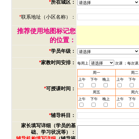
*
所在城区：
*
联系地址（小区名称）：
推荐使用地图标记您
的位置：
*
学员年级：
*
家教时间安排：
每周上
次课 ；每次
周一
周二
上午
下午
晚上
上午
下午
*
可授课时间：
周五
周六
上午
下午
晚上
上午
下午
*
辅导科目：
家长填写详细（学员的基
础、学习状况等）：
辅导机构填写详细
（辅导班