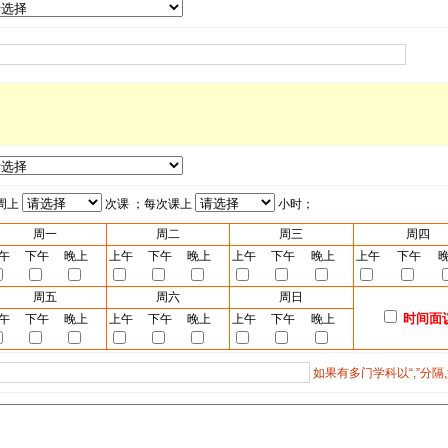
周上
次课 ；每次课上
小时；
周一
周二
周三
周四
午
下午
晚上
上午
下午
晚上
上午
下午
晚上
上午
下午
周五
周六
周日
时间面
午
下午
晚上
上午
下午
晚上
上午
下午
晚上
如果有多门学科以“,”分隔,