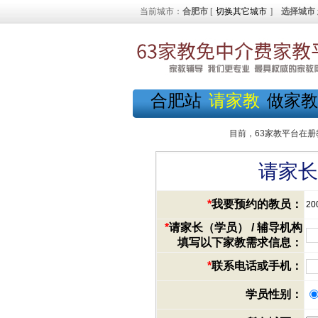
当前城市：
合肥市
[
切换其它城市
]
选择城市
合肥站
请家教
做家教
目前，63家教平台在册
请家长
*
我要预约的教员：
20
*
请家长（学员） / 辅导机构
填写以下家教需求信息：
*
联系电话或手机：
学员性别：