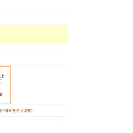
晚上
议
如“钢琴,数学,计算机”