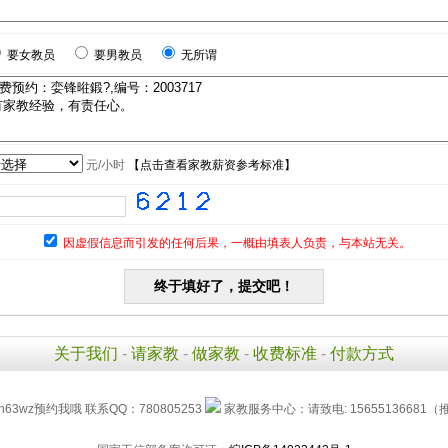
要女教员
要男教员
无所谓
元/小时
【
点击查看家教薪资参考标准
】
因虚假信息而引发的任何后果，一概由填表人负责，与本站无关。
关于我们
-
请家教
-
做家教
-
收费标准
-
付款方式
h63wz预约我哦 联系QQ：780805253
家教服务中心：请致电: 15655136681（