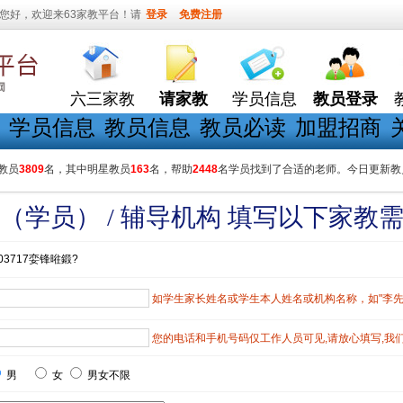
您好，欢迎来63家教平台！请
登录
免费注册
六三家教
请家教
学员信息
教员登录
学员信息
教员信息
教员必读
加盟招商
教员
3809
名，其中明星教员
163
名，帮助
2448
名学员找到了合适的老师。今日更新教
（学员） / 辅导机构 填写以下家教
03717娈锋暀鍛?
如学生家长姓名或学生本人姓名或机构名称，如"李先生"
您的电话和手机号码仅工作人员可见,请放心填写,我
男
女
男女不限