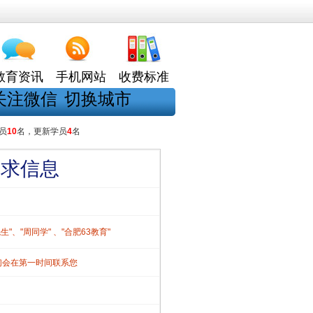
教育资讯
手机网站
收费标准
关注微信
切换城市
员
10
名，更新学员
4
名
需求信息
、"周同学" 、"合肥63教育"
们会在第一时间联系您