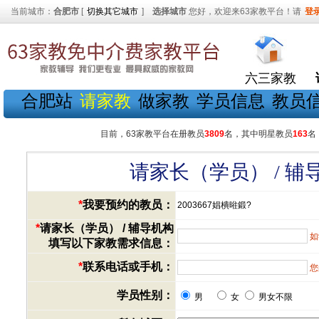
当前城市：
合肥市
[
切换其它城市
]
选择城市
您好，欢迎来63家教平台！请
登
六三家教
合肥站
请家教
做家教
学员信息
教员
目前，63家教平台在册教员
3809
名，其中明星教员
163
名
请家长（学员） / 
*
我要预约的教员：
2003667娼樻暀鍛?
*
请家长（学员） / 辅导机构
如
填写以下家教需求信息：
*
联系电话或手机：
您
学员性别：
男
女
男女不限