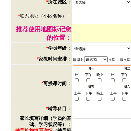
*
所在城区：
*
联系地址（小区名称）：
推荐使用地图标记您
的位置：
*
学员年级：
*
家教时间安排：
每周上
次课 ；每次
周一
周二
上午
下午
晚上
上午
下午
*
可授课时间：
周五
周六
上午
下午
晚上
上午
下午
*
辅导科目：
家长填写详细（学员的基
础、学习状况等）：
辅导机构填写详细
（辅导班