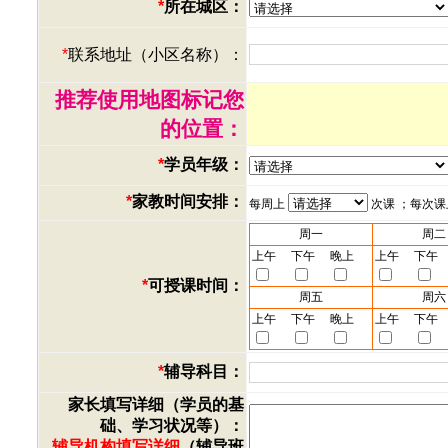
*
所在城区：
*
联系地址（小区名称）：
推荐使用地图标记您
的位置：
*
学员年级：
*
家教时间安排：
每周上
次课 ；每次
周一
周二
上午
下午
晚上
上午
下午
*
可授课时间：
周五
周六
上午
下午
晚上
上午
下午
*
辅导科目：
家长填写详细（学员的基
础、学习状况等）：
辅导机构填写详细
（辅导班