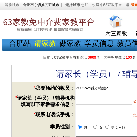
当前城市：
合肥市
[
切换其它城市
]
选择城市
您好，欢迎来63家教平台！请
登
六三家教
合肥站
请家教
做家教
学员信息
教员
目前，63家教平台在册教员
3809
名，其中明星教员
163
名
请家长（学员） / 
*
我要预约的教员：
2003529姹ゆ暀鍛?
*
请家长（学员） / 辅导机构
如
填写以下家教需求信息：
*
联系电话或手机：
您
学员性别：
男
女
男女不限