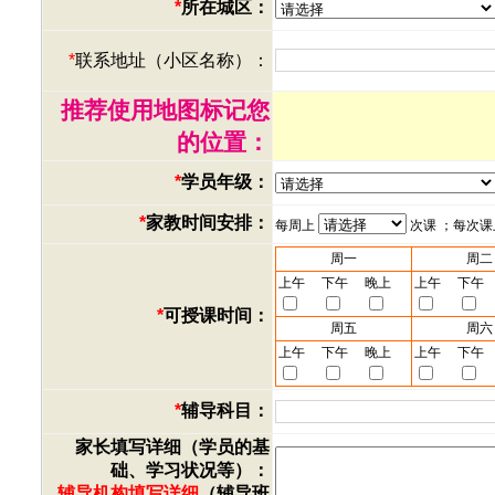
*
所在城区：
*
联系地址（小区名称）：
推荐使用地图标记您
的位置：
*
学员年级：
*
家教时间安排：
每周上
次课 ；每次
周一
周二
上午
下午
晚上
上午
下午
*
可授课时间：
周五
周六
上午
下午
晚上
上午
下午
*
辅导科目：
家长填写详细（学员的基
础、学习状况等）：
辅导机构填写详细
（辅导班