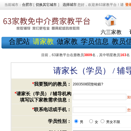
当前城市：
合肥市
[
切换其它城市
]
选择城市
您好，欢迎来63家教平台！请
登
六三家教
合肥站
请家教
做家教
学员信息
教员
目前，63家教平台在册教员
3809
名，其中明星教员
163
名
请家长（学员） / 
*
我要预约的教员：
2003508閭垫暀鍛?
*
请家长（学员） / 辅导机构
如
填写以下家教需求信息：
*
联系电话或手机：
您
学员性别：
男
女
男女不限