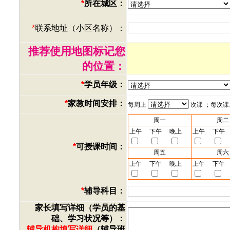
*
所在城区：
*
联系地址（小区名称）：
推荐使用地图标记您
的位置：
*
学员年级：
*
家教时间安排：
每周上
次课 ；每次
周一
周二
上午
下午
晚上
上午
下午
*
可授课时间：
周五
周六
上午
下午
晚上
上午
下午
*
辅导科目：
家长填写详细（学员的基
础、学习状况等）：
辅导机构填写详细
（辅导班