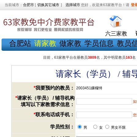
当前城市：
合肥市
[
切换其它城市
]
选择城市
您好，欢迎来63家教平台！请
登
六三家教
合肥站
请家教
做家教
学员信息
教员
目前，63家教平台在册教员
3809
名，其中明星教员
163
名
请家长（学员） / 
*
我要预约的教员：
2003451鏁欏憳
*
请家长（学员） / 辅导机构
如
填写以下家教需求信息：
*
联系电话或手机：
您
学员性别：
男
女
男女不限