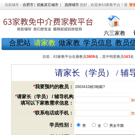
当前城市：
合肥市
[
切换其它城市
]
选择城市
您好，欢迎来63家教平台！请
登
六三家教
合肥站
请家教
做家教
学员信息
教员
目前，63家教平台在册教员
3809
名，其中明星教员
163
名
请家长（学员） / 
*
我要预约的教员：
2003410姹暀鍛?
*
请家长（学员） / 辅导机构
如
填写以下家教需求信息：
*
联系电话或手机：
您
学员性别：
男
女
男女不限