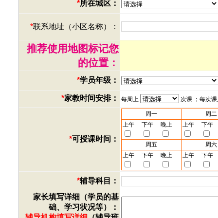
*
所在城区：
*
联系地址（小区名称）：
推荐使用地图标记您
的位置：
*
学员年级：
*
家教时间安排：
每周上
次课 ；每次
周一
周二
上午
下午
晚上
上午
下午
*
可授课时间：
周五
周六
上午
下午
晚上
上午
下午
*
辅导科目：
家长填写详细（学员的基
础、学习状况等）：
辅导机构填写详细
（辅导班