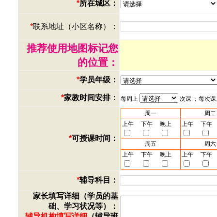
*
所在城区：
*
联系地址（小区名称）：
推荐使用地图标记您
的位置：
*
学员年级：
*
家教时间安排：
每周上
次课 ；每次
周一
周二
上午
下午
晚上
上午
下午
*
可授课时间：
周五
周六
上午
下午
晚上
上午
下午
*
辅导科目：
家长填写详细（学员的基
础、学习状况等）：
辅导机构填写详细
（辅导班