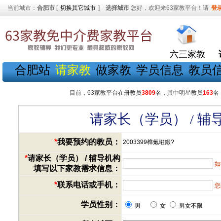
当前城市：
合肥市
[
切换其它城市
]
选择城市
您好，欢迎来63家教平台！请
登
六三家教
合肥站
请家教
做家教
学员信息
教员
目前，63家教平台在册教员
3809
名，其中明星教员
163
名
请家长（学员） / 
*
我要预约的教员：
2003399榫氭暀鍛?
*
请家长（学员） / 辅导机构
如
填写以下家教需求信息：
*
联系电话或手机：
您
学员性别：
男
女
男女不限