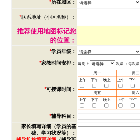
*
所在城区：
*
联系地址（小区名称）：
推荐使用地图标记您
的位置：
*
学员年级：
*
家教时间安排：
每周上
次课 ；每次
周一
周二
上午
下午
晚上
上午
下午
*
可授课时间：
周五
周六
上午
下午
晚上
上午
下午
*
辅导科目：
家长填写详细（学员的基
础、学习状况等）：
辅导机构填写详细
（辅导班