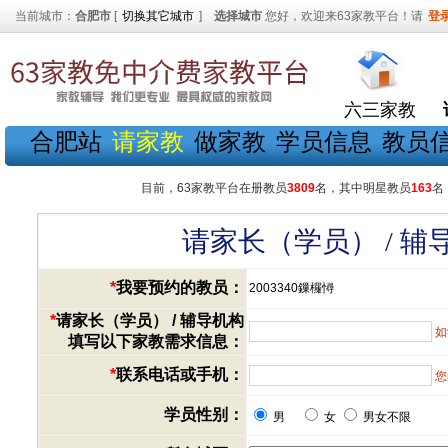
当前城市：
合肥市
[
切换其它城市
]
选择城市
您好，欢迎来63家教平台！请
登
六三家教
合肥站
请家教
做家教
学员信息
教员
目前，63家教平台在册教员
3809
名，其中明星教员
163
名
请家长（学员） / 
*
我要预约的教员：
2003340鏁欏憳
*
请家长（学员） / 辅导机构
如
填写以下家教需求信息：
*
联系电话或手机：
您
学员性别：
男
女
男女不限