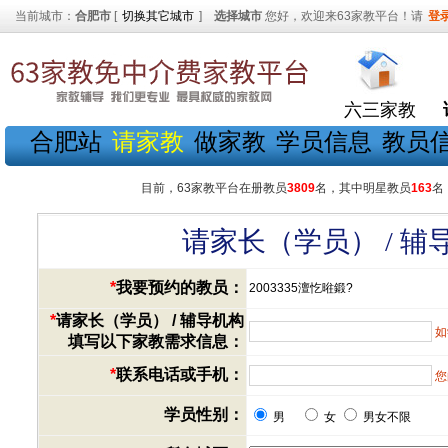
当前城市：
合肥市
[
切换其它城市
]
选择城市
您好，欢迎来63家教平台！请
登
六三家教
合肥站
请家教
做家教
学员信息
教员
目前，63家教平台在册教员
3809
名，其中明星教员
163
名
请家长（学员） / 
*
我要预约的教员：
2003335澶忔暀鍛?
*
请家长（学员） / 辅导机构
如
填写以下家教需求信息：
*
联系电话或手机：
您
学员性别：
男
女
男女不限