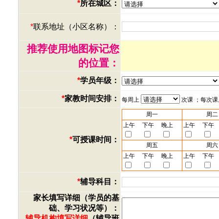
*
所在城区：
*
联系地址（小区名称）：
推荐使用地图标记您
的位置：
*
学员年级：
*
家教时间安排：
每周上
次课 ；每次
周一
周二
上午
下午
晚上
上午
下午
*
可授课时间：
周五
周六
上午
下午
晚上
上午
下午
*
辅导科目：
家长填写详细（学员的基
础、学习状况等）：
辅导机构填写详细
（辅导班