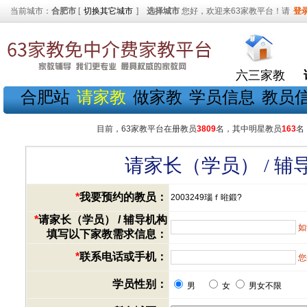
当前城市：
合肥市
[
切换其它城市
]
选择城市
您好，欢迎来63家教平台！请
登
六三家教
合肥站
请家教
做家教
学员信息
教员
目前，63家教平台在册教员
3809
名，其中明星教员
163
名
请家长（学员） / 
*
我要预约的教员：
2003249瑙ｆ暀鍛?
*
请家长（学员） / 辅导机构
如
填写以下家教需求信息：
*
联系电话或手机：
您
学员性别：
男
女
男女不限