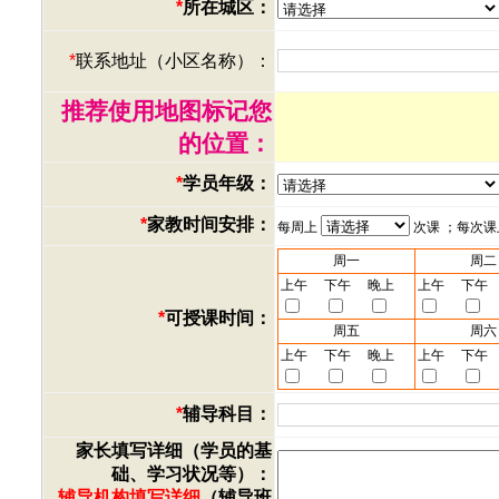
*
所在城区：
*
联系地址（小区名称）：
推荐使用地图标记您
的位置：
*
学员年级：
*
家教时间安排：
每周上
次课 ；每次
周一
周二
上午
下午
晚上
上午
下午
*
可授课时间：
周五
周六
上午
下午
晚上
上午
下午
*
辅导科目：
家长填写详细（学员的基
础、学习状况等）：
辅导机构填写详细
（辅导班