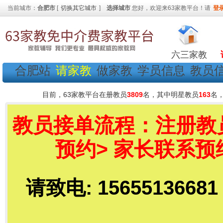
当前城市：
合肥市
[
切换其它城市
]
选择城市
您好，欢迎来63家教平台！请
登
六三家教
合肥站
请家教
做家教
学员信息
教员
目前，63家教平台在册教员
3809
名，其中明星教员
163
名
教员接单流程：注册教员
预约> 家长联系
请致电: 15655136