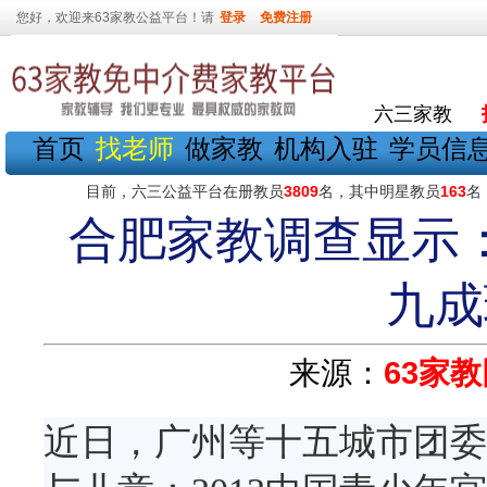
您好，欢迎来63家教公益平台！请
登录
免费注册
六三家教
首页
找老师
做家教
机构入驻
学员信
目前，六三公益平台在册教员
3809
名，其中明星教员
163
名
合肥家教调查显示
九成
来源：
63家教
近日，广州等十五城市团委